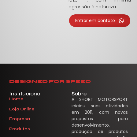
agressão á natureza.
Entrar em contato
DESIGNED FOR SPEED
Institucional
Sobre
Home
A SHORT MOTORSPORT
iniciou suas atividades
Loja Online
em 2011, com novas
propostas para
Empresa
desenvolvimento,
Produtos
produção de produtos