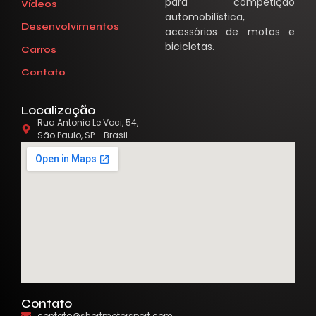
para competição
Vídeos
automobilística,
Desenvolvimentos
acessórios de motos e
bicicletas.
Carros
Contato
Localização
Rua Antonio Le Voci, 54,
São Paulo, SP - Brasil
Contato
contato@shortmotorsport.com