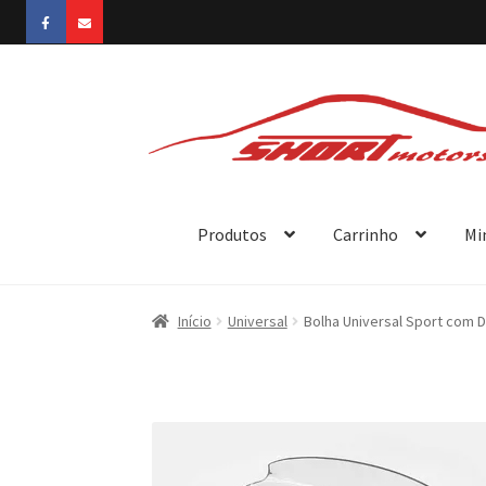
Pular
Pular
para
para
navegação
o
conteúdo
Produtos
Carrinho
Mi
Início
Universal
Bolha Universal Sport com D