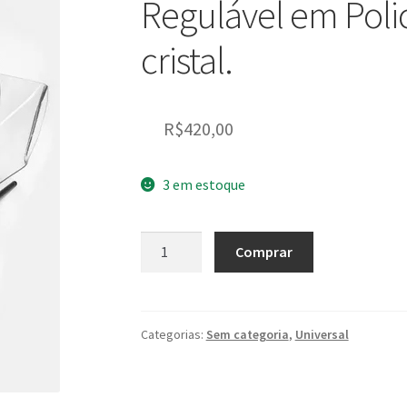
Regulável em Pol
cristal.
R$
420,00
3 em estoque
Bolha
Comprar
Universal
Sport
com
Defletor
Categorias:
Sem categoria
,
Universal
Regulável
em
Policarbonato