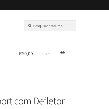
Pesquisar
por:
R$
0,00
0 item
port com Defletor