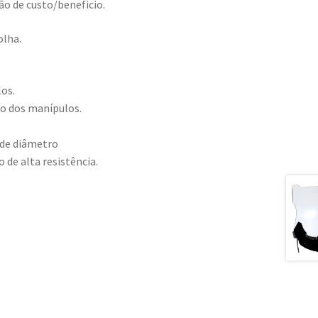
o de custo/beneficio.
olha.
los.
o dos manípulos.
 de diâmetro
de alta resistência.