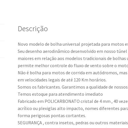
4mm
cristal.
quantidade
Descrição
Novo modelo de bolha universal projetada para motos es
Seu desenho aerodinâmico desenvolvido em nosso túnel d
maiores em relação aos modelos tradicionais de bolhas un
permite melhor controle do fluxo de vento sobre o motoc
Não é bolha para motos de corrida em autódromos, mas b
em velocidades legais de até 120 Km horários.
Somos os fabricantes. Garantimos a qualidade de nossos
Temos estoque para atendimento imediato
Fabricado em POLICARBONATO cristal de 4 mm , 40 vezes
acrílico ou plexiglas alto impacto, nomes diferentes par
forma perigosas pontas cortantes.
SEGURANÇA , contra insetos, pedras ou outros materiais